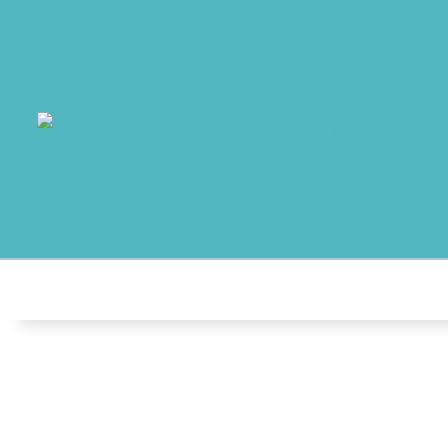
MO
AB
AK
NO
T
AU
K