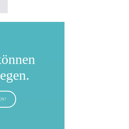
können
wegen.
EN?