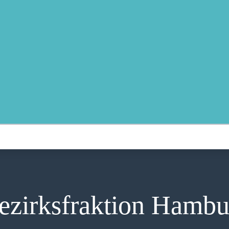
MOIN!
ABGEORDNETE
AKTUELLES
NORDAKTUELL
THEMEN
AUSSCHÜSSE
KONTAKT
PRESSE
zirksfraktion Hambu