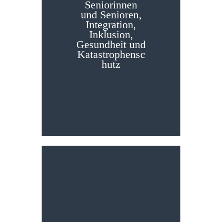
Seniorinnen
Ausschuss für
und Senioren,
Seniorinnen und
Integration,
Senioren, Integration,
Inklusion,
Inklusion, Gesundheit
Gesundheit und
und
Katastrophensc
Katastrophenschutz
hutz
Wir bringen Hamburg
voran.