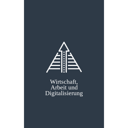
Wirt­schaft,
Wirt­schaft, Arbeit und
Arbeit und
Digi­tali­sierung
Digi­tali­sierung
Wir wollen Hamburgs
Wohlstand für die Zukunft
sichern – mit Technik &
Talenten.