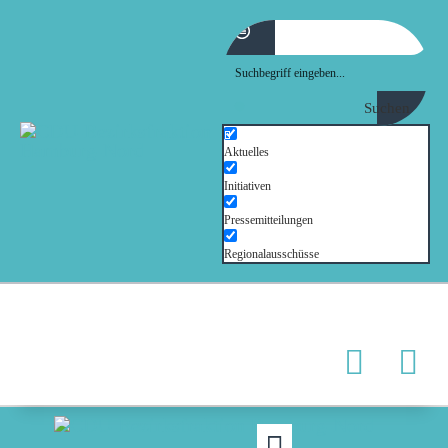
Suchen
MOIN!
ABGEORDNETE
Aktuelles
AKTUELLES
Initiativen
NORDAKTUELL
Pressemitteilungen
THEMEN
Regionalausschüsse
AUSSCHÜSSE
KONTAKT
PRESSE