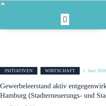
MOIN!
ABGEORDNETE
AKTUELLES
NORDAKTUELL
THEMEN
INITIATIVEN
WIRTSCHAFT
1. Juni 202
AUSSCHÜSSE
Gewerbeleerstand aktiv entgegenwirk
KONTAKT
Hamburg (Stadterneuerungs- und Stad