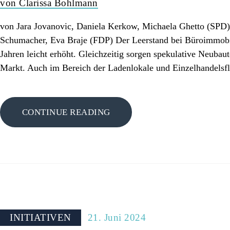
PRESSE
von Clarissa Bohlmann
von Jara Jovanovic, Daniela Kerkow, Michaela Ghetto (SPD
Schumacher, Eva Braje (FDP) Der Leerstand bei Büroimmobi
Jahren leicht erhöht. Gleichzeitig sorgen spekulative Neubau
Markt. Auch im Bereich der Ladenlokale und Einzelhandels
CONTINUE READING
INITIATIVEN
21. Juni 2024