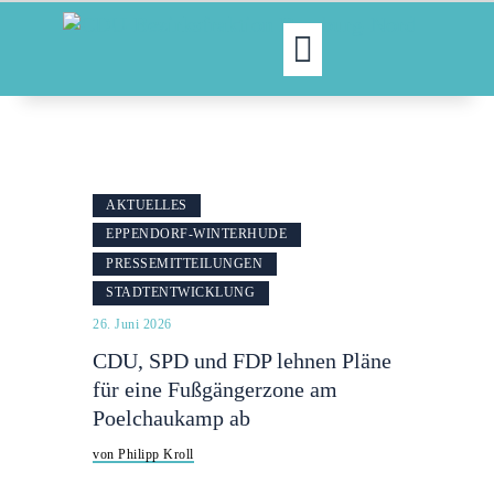
MOIN!
ABGEORDNETE
AKTUELLES
AKTUELLES
NORDAKTUELL
EPPENDORF-WINTERHUDE
THEMEN
PRESSEMITTEILUNGEN
AUSSCHÜSSE
STADTENTWICKLUNG
KONTAKT
26. Juni 2026
PRESSE
CDU, SPD und FDP lehnen Pläne
für eine Fußgängerzone am
Poelchaukamp ab
von Philipp Kroll