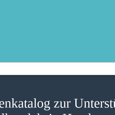
MOIN!
ABGEORDNETE
AKTUELLES
NORDAKTUELL
THEMEN
AUSSCHÜSSE
KONTAKT
PRESSE
katalog zur Unterst