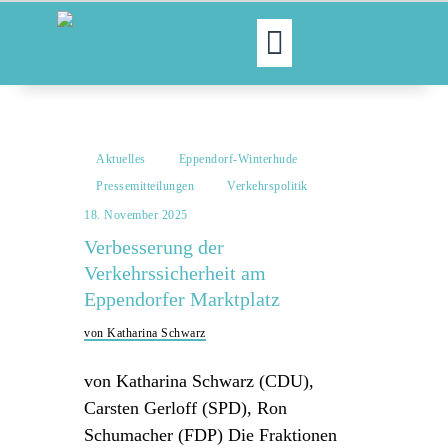
MOIN!
ABGEORDNETE
Aktuelles
Eppendorf-Winterhude
AKTUELLES
Pressemitteilungen
Verkehrspolitik
NORDAKTUELL
18. November 2025
THEMEN
Verbesserung der
AUSSCHÜSSE
Verkehrssicherheit am
KONTAKT
Eppendorfer Marktplatz
PRESSE
von Katharina Schwarz
von Katharina Schwarz (CDU),
Carsten Gerloff (SPD), Ron
Schumacher (FDP) Die Fraktionen