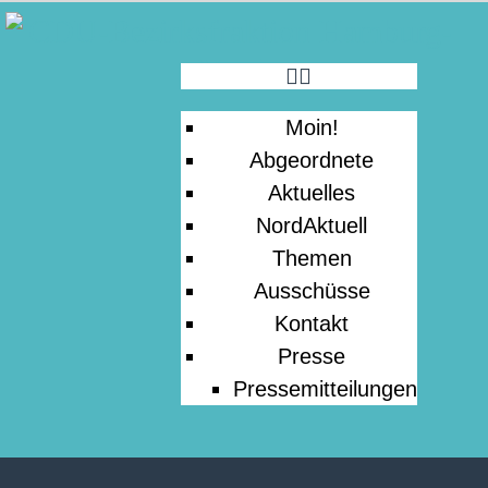
MOIN!
ABGEORDNETE
Moin!
AKTUELLES
Abgeordnete
Aktuelles
NORDAKTUELL
NordAktuell
Themen
Ausschüsse
THEMEN
Kontakt
Presse
AUSSCHÜSSE
Pressemitteilungen
KONTAKT