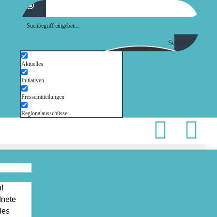
Suchen
Aktuelles
Initiativen
Pressemitteilungen
Regionalausschüsse
!
nete
les