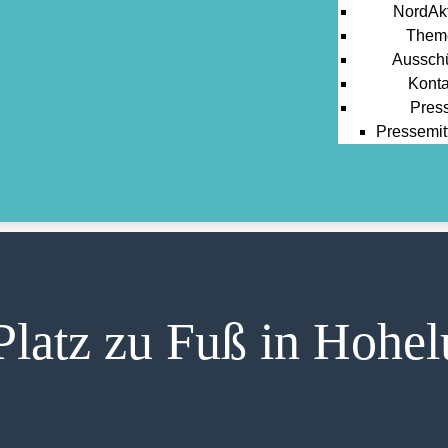
NordAkt
Them
Aussch
Konta
Pres
Pressemit
latz zu Fuß in Hohel