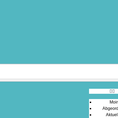
MOIN!
ABGEORDNETE
AKTUELLES
NORDAKTUELL
THEMEN
AUSSCHÜSSE
KONTAKT
PRESSE
Moin
Abgeord
Aktuel