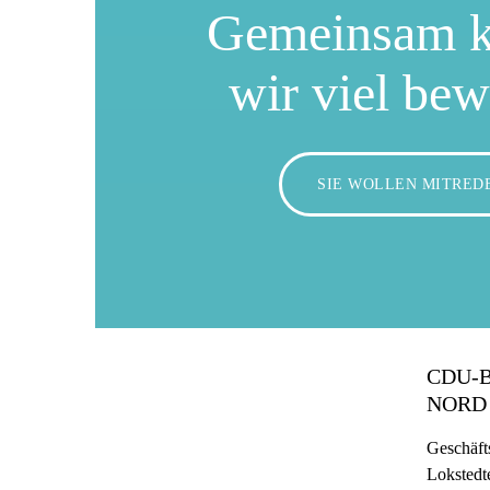
Gemeinsam 
wir viel be
SIE WOLLEN MITRED
CDU-
NORD
Geschäfts
Lokstedt