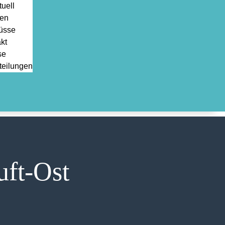
uell
en
üsse
kt
se
teilungen
uft-Ost