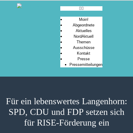
Moin!
Abgeordnete
Aktuelles
MOIN!
NordAktuell
Themen
ABGEORDNETE
Ausschüsse
AKTUELLES
Kontakt
Presse
NORDAKTUELL
Pressemitteilungen
THEMEN
AUSSCHÜSSE
KONTAKT
PRESSE
Für ein lebenswertes Langenhorn:
SPD, CDU und FDP setzen sich
für RISE-Förderung ein