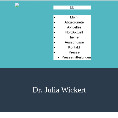
Moin!
Abgeordnete
Aktuelles
MOIN!
NordAktuell
Themen
ABGEORDNETE
Ausschüsse
AKTUELLES
Kontakt
Presse
NORDAKTUELL
Pressemitteilungen
THEMEN
AUSSCHÜSSE
KONTAKT
PRESSE
Dr. Julia Wickert