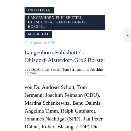
INITIATIVEN
LANGENHORN-FUHLSBÜTTEL-
OHLSDORF-ALSTERDORF-GROSS B
ORSTEL
MOBILITÄT
20. September 2025
Langenhorn-Fuhlsbüttel-
Ohlsdorf-Alsterdorf-Groß Borstel
von Dr. Andreas Schott, Tom Jermann und Joachim
Feimann
von Dr. Andreas Schott, Tom
Jermann, Joachim Feimann (CDU),
Martina Schenkewitz, Banu Dalmis,
Angelina Timm, Ralph Gutthardt,
Johannes Nachtigal (SPD), Jan Peter
Döhne, Robert Bläsing (FDP) Die