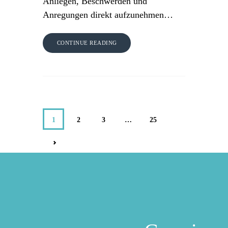
Anliegen, Beschwerden und
Anregungen direkt aufzunehmen…
CONTINUE READING
1
2
3
…
25
>