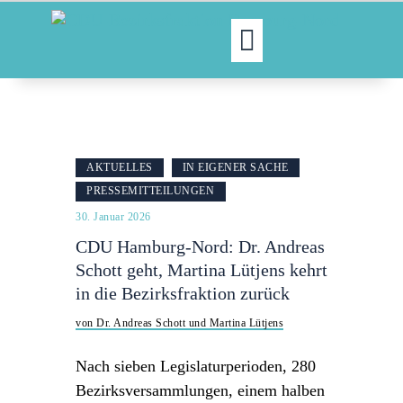
MOIN!
ABGEORDNETE
AKTUELLES
AKTUELLES
IN EIGENER SACHE
NORDAKTUELL
PRESSEMITTEILUNGEN
THEMEN
30. Januar 2026
AUSSCHÜSSE
CDU Hamburg-Nord: Dr. Andreas
KONTAKT
Schott geht, Martina Lütjens kehrt
PRESSE
in die Bezirksfraktion zurück
von Dr. Andreas Schott und Martina Lütjens
Nach sieben Legislaturperioden, 280
Bezirksversammlungen, einem halben