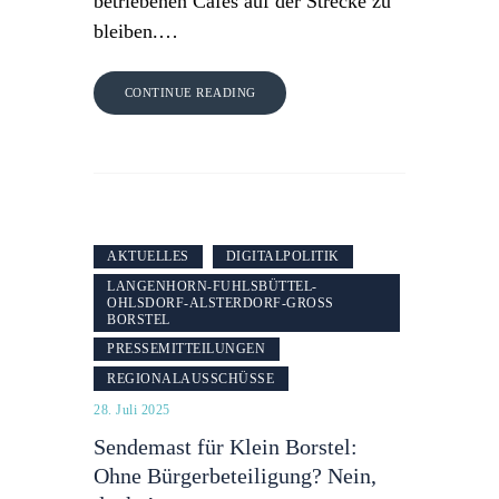
betriebenen Cafés auf der Strecke zu
bleiben.…
CONTINUE READING
AKTUELLES
DIGITALPOLITIK
LANGENHORN-FUHLSBÜTTEL-
OHLSDORF-ALSTERDORF-GROSS B
ORSTEL
PRESSEMITTEILUNGEN
REGIONALAUSSCHÜSSE
28. Juli 2025
Sendemast für Klein Borstel:
Ohne Bürgerbeteiligung? Nein,