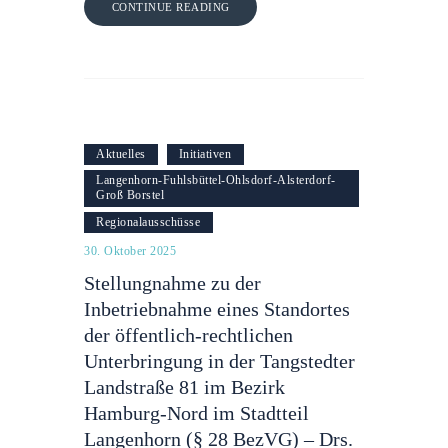
CONTINUE READING
Aktuelles
Initiativen
Langenhorn-Fuhlsbüttel-Ohlsdorf-Alsterdorf-
Groß Borstel
Regionalausschüsse
30. Oktober 2025
Stellungnahme zu der
Inbetriebnahme eines Standortes
der öffentlich-rechtlichen
Unterbringung in der Tangstedter
Landstraße 81 im Bezirk
Hamburg-Nord im Stadtteil
Langenhorn (§ 28 BezVG) – Drs.