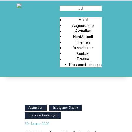
Moin!
Abgeordnete
Aktuelles
MOIN!
NordAktuell
Themen
ABGEORDNETE
Ausschüsse
AKTUELLES
Kontakt
Presse
NORDAKTUELL
Pressemitteilungen
THEMEN
AUSSCHÜSSE
KONTAKT
PRESSE
Aktuelles
In eigener Sache
Pressemitteilungen
30. Januar 2026