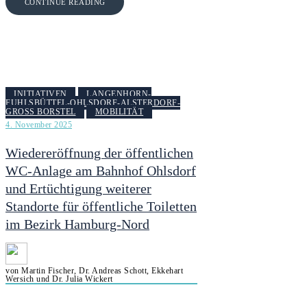
CONTINUE READING
INITIATIVEN
LANGENHORN-
FUHLSBÜTTEL-OHLSDORF-ALSTERDORF-
GROSS BORSTEL
MOBILITÄT
4. November 2025
Wiedereröffnung der öffentlichen
WC-Anlage am Bahnhof Ohlsdorf
und Ertüchtigung weiterer
Standorte für öffentliche Toiletten
im Bezirk Hamburg-Nord
von Martin Fischer, Dr. Andreas Schott, Ekkehart
Wersich und Dr. Julia Wickert