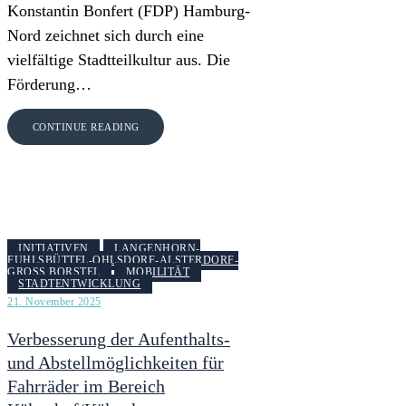
Konstantin Bonfert (FDP) Hamburg-
Nord zeichnet sich durch eine
vielfältige Stadtteilkultur aus. Die
Förderung…
CONTINUE READING
INITIATIVEN
LANGENHORN-
FUHLSBÜTTEL-OHLSDORF-ALSTERDORF-
GROSS BORSTEL
MOBILITÄT
STADTENTWICKLUNG
21. November 2025
Verbesserung der Aufenthalts-
und Abstellmöglichkeiten für
Fahrräder im Bereich