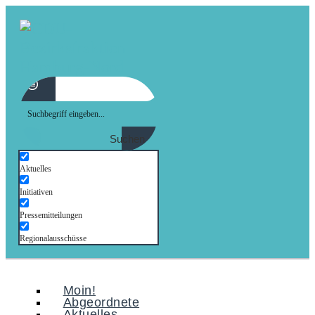
Suchen
Aktuelles
Initiativen
Pressemitteilungen
Regionalausschüsse
Moin!
Abgeordnete
Aktuelles