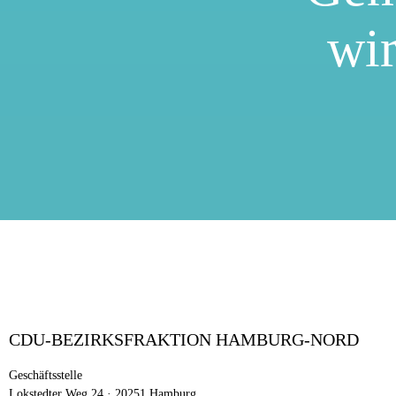
wir
CDU-BEZIRKSFRAKTION HAMBURG-NORD
Geschäftsstelle
Lokstedter Weg 24 · 20251 Hamburg