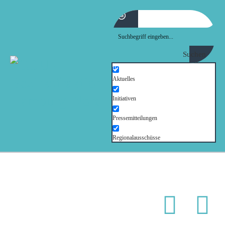
MOIN!
ABGEORDNETE
Suchen
AKTUELLES
Aktuelles
Initiativen
NORDAKTUELL
Pressemitteilungen
THEMEN
Regionalausschüsse
AUSSCHÜSSE
KONTAKT