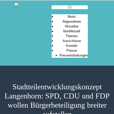
Moin!
Abgeordnete
Aktuelles
MOIN!
NordAktuell
Themen
ABGEORDNETE
Ausschüsse
AKTUELLES
Kontakt
Presse
NORDAKTUELL
Pressemitteilungen
THEMEN
AUSSCHÜSSE
KONTAKT
PRESSE
Stadtteilentwicklungskonzept
Langenhorn: SPD, CDU und FDP
wollen Bürgerbeteiligung breiter