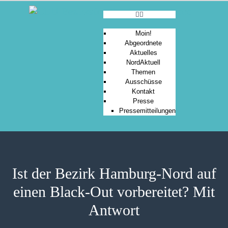
Moin!
Abgeordnete
Aktuelles
MOIN!
NordAktuell
Themen
ABGEORDNETE
Ausschüsse
AKTUELLES
Kontakt
Presse
NORDAKTUELL
Pressemitteilungen
THEMEN
AUSSCHÜSSE
KONTAKT
PRESSE
Ist der Bezirk Hamburg-Nord auf
einen Black-Out vorbereitet? Mit
Antwort