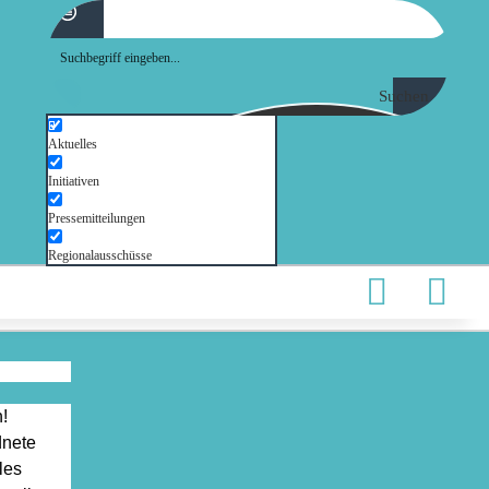
Suchen
Aktuelles
Initiativen
Pressemitteilungen
Regionalausschüsse
!
nete
les