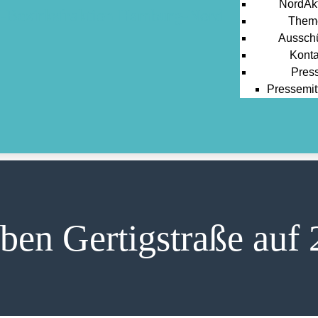
NordAkt
Them
Aussch
Konta
Pres
Pressemit
ben Gertigstraße auf 