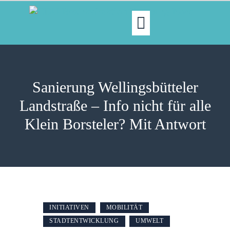
MOIN!
ABGEORDNETE
Sanierung Wellingsbütteler
AKTUELLES
Landstraße – Info nicht für alle
NORDAKTUELL
Klein Borsteler? Mit Antwort
THEMEN
AUSSCHÜSSE
KONTAKT
PRESSE
INITIATIVEN
MOBILITÄT
STADTENTWICKLUNG
UMWELT