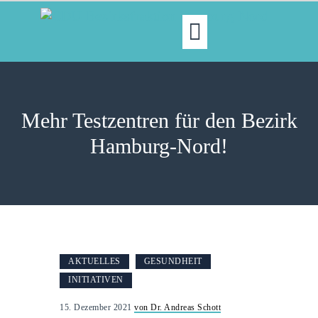
MOIN!
ABGEORDNETE
Mehr Testzentren für den Bezirk
AKTUELLES
Hamburg-Nord!
NORDAKTUELL
THEMEN
AUSSCHÜSSE
KONTAKT
PRESSE
AKTUELLES
GESUNDHEIT
INITIATIVEN
15. Dezember 2021
von Dr. Andreas Schott