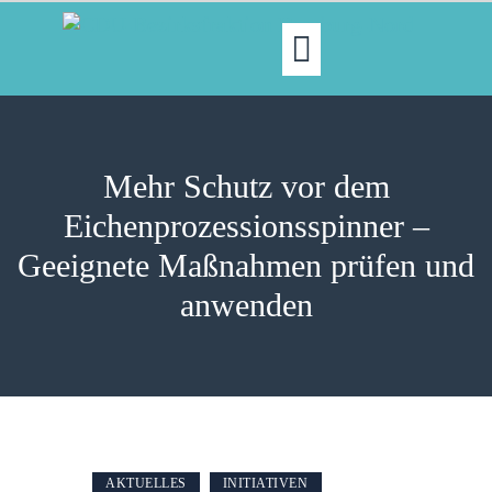
MOIN!
ABGEORDNETE
Mehr Schutz vor dem
AKTUELLES
Eichenprozessionsspinner –
NORDAKTUELL
Geeignete Maßnahmen prüfen und
THEMEN
AUSSCHÜSSE
anwenden
KONTAKT
PRESSE
AKTUELLES
INITIATIVEN