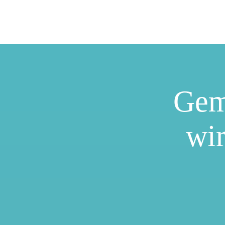
Gem
wir