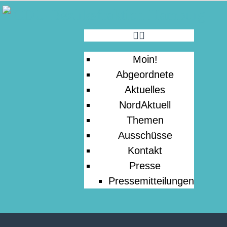
MOIN!
ABGEORDNETE
Moin!
AKTUELLES
Abgeordnete
Aktuelles
NORDAKTUELL
NordAktuell
Themen
Ausschüsse
THEMEN
Kontakt
Presse
AUSSCHÜSSE
Pressemitteilungen
KONTAKT