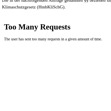
Die in der nachfolgenden Anfrage genannten §§ beziehen s
Klimaschutzgesetz (HmbKliSchG).