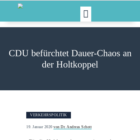
MOIN!
ABGEORDNETE
CDU befürchtet Dauer-Chaos an
AKTUELLES
der Holtkoppel
NORDAKTUELL
THEMEN
AUSSCHÜSSE
KONTAKT
PRESSE
VERKEHRSPOLITIK
19. Januar 2020
von Dr. Andreas Schott