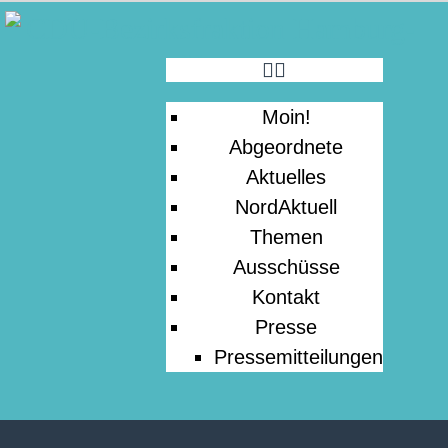
MOIN!
ABGEORDNETE
Moin!
AKTUELLES
Abgeordnete
Aktuelles
NORDAKTUELL
NordAktuell
Themen
Ausschüsse
THEMEN
Kontakt
Presse
AUSSCHÜSSE
Pressemitteilungen
KONTAKT