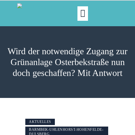
MOIN!
ABGEORDNETE
Wird der notwendige Zugang zur
AKTUELLES
Grünanlage Osterbekstraße nun
NORDAKTUELL
doch geschaffen? Mit Antwort
THEMEN
AUSSCHÜSSE
KONTAKT
PRESSE
AKTUELLES
BARMBEK-UHLENHORST-HOHENFELDE-
DULSBERG