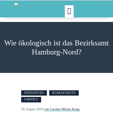
MOIN!
ABGEORDNETE
Wie ökologisch ist das Bezirksamt
AKTUELLES
Hamburg-Nord?
NORDAKTUELL
THEMEN
AUSSCHÜSSE
KONTAKT
PRESSE
INITIATIVEN
KLIMASCHUTZ
UMWELT
29. August 2019
von Caroline Mücke-Kemp