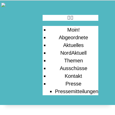
MOIN!
ABGEORDNETE
Moin!
AKTUELLES
Abgeordnete
Aktuelles
NORDAKTUELL
NordAktuell
Themen
Ausschüsse
THEMEN
Kontakt
Presse
AUSSCHÜSSE
Pressemitteilungen
KONTAKT