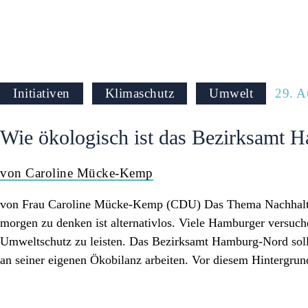
PRESSE
Initiativen
Klimaschutz
Umwelt
29. A
Wie ökologisch ist das Bezirksamt 
von Caroline Mücke-Kemp
von Frau Caroline Mücke-Kemp (CDU) Das Thema Nachhaltigk
morgen zu denken ist alternativlos. Viele Hamburger versuc
Umweltschutz zu leisten. Das Bezirksamt Hamburg-Nord soll
an seiner eigenen Ökobilanz arbeiten. Vor diesem Hintergru