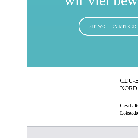
wir viel be
SIE WOLLEN MITRED
CDU-
NORD
Geschäfts
Lokstedt