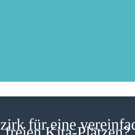
MOIN!
ABGEORDNETE
AKTUELLES
NORDAKTUELL
THEMEN
AUSSCHÜSSE
KONTAKT
PRESSE
zirk für eine vereinf
freien Kita-Plätzen?