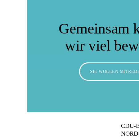
Gemeinsam 
wir viel be
SIE WOLLEN MITRED
CDU-
NORD