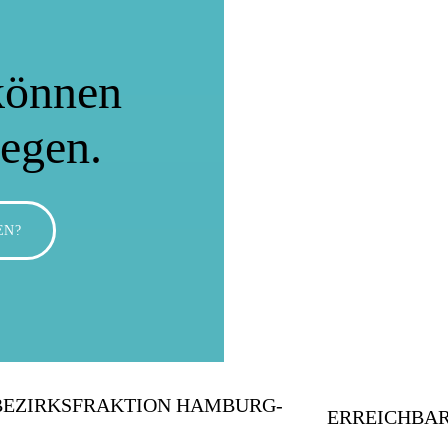
können
wegen.
EN?
BEZIRKSFRAKTION HAMBURG-
ERREICHBAR