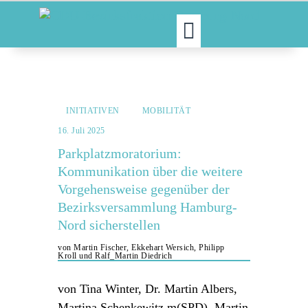
MOIN!
ABGEORDNETE
INITIATIVEN
MOBILITÄT
AKTUELLES
16. Juli 2025
NORDAKTUELL
Parkplatzmoratorium:
THEMEN
Kommunikation über die weitere
AUSSCHÜSSE
Vorgehensweise gegenüber der
KONTAKT
Bezirksversammlung Hamburg-
PRESSE
Nord sicherstellen
von Martin Fischer, Ekkehart Wersich, Philipp
Kroll und Ralf_Martin Diedrich
von Tina Winter, Dr. Martin Albers,
Martina Schenkewitz m(SPD), Martin