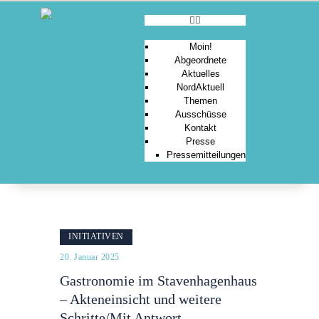
Moin!
Abgeordnete
Aktuelles
MOIN!
NordAktuell
Themen
ABGEORDNETE
Ausschüsse
AKTUELLES
Kontakt
Presse
NORDAKTUELL
Pressemitteilungen
THEMEN
AUSSCHÜSSE
KONTAKT
PRESSE
INITIATIVEN
20. Januar 2025
Gastronomie im Stavenhagenhaus
– Akteneinsicht und weitere
Schritte/Mit Antwort