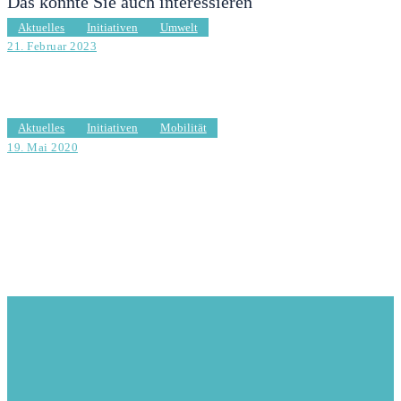
Das könnte Sie auch interessieren
Aktuelles
Initiativen
Umwelt
21. Februar 2023
Taubenpopulation in Hamburg-Nord/Mit Antwort
Aktuelles
Initiativen
Mobilität
19. Mai 2020
Pilotprojekt Hamburg-Nord: Stadtradstationen mit
Kindersitzen ausstatten