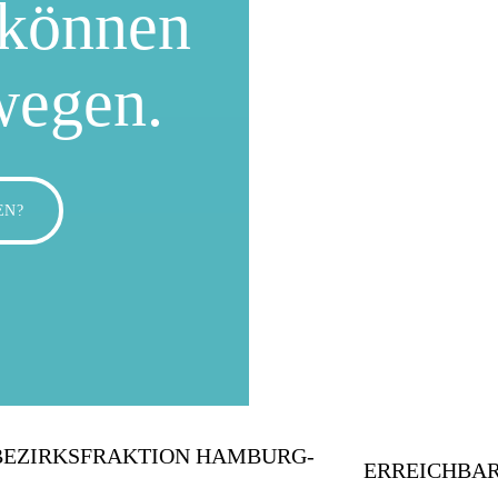
können
wegen.
EN?
BEZIRKSFRAKTION HAMBURG-
ERREICHBAR