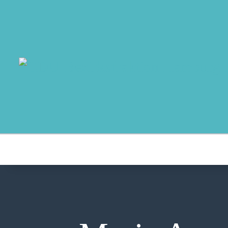
MO
AB
AK
NO
T
AU
K