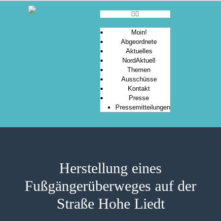
Moin!
Abgeordnete
Aktuelles
MOIN!
NordAktuell
Themen
ABGEORDNETE
Ausschüsse
AKTUELLES
Kontakt
Presse
NORDAKTUELL
Pressemitteilungen
THEMEN
AUSSCHÜSSE
KONTAKT
PRESSE
Herstellung eines
Fußgängerüberweges auf der
Straße Hohe Liedt