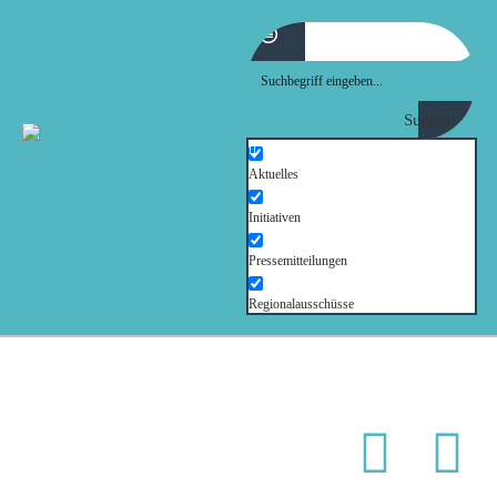
MOIN!
ABGEORDNETE
Suchen
AKTUELLES
Aktuelles
Initiativen
NORDAKTUELL
Pressemitteilungen
THEMEN
Regionalausschüsse
AUSSCHÜSSE
KONTAKT