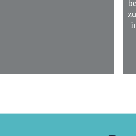
be
zu
i