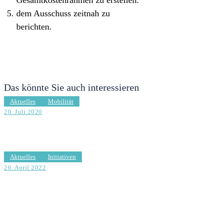
dem Ausschuss zeitnah zu
berichten.
Das könnte Sie auch interessieren
Aktuelles
Mobilität
20. Juli 2020
Wie sicher sind Radfahrer auf der Fuhlsbüttler Straße?
Aktuelles
Initiativen
26. April 2022
Aufstellung einer Parkbank Schubackstraße/Ecke
Erikastraße