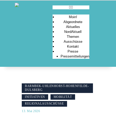
Moin!
Abgeordnete
Aktuelles
MOIN!
NordAktuell
Themen
ABGEORDNETE
Ausschüsse
AKTUELLES
Kontakt
Presse
NORDAKTUELL
Pressemitteilungen
THEMEN
AUSSCHÜSSE
KONTAKT
PRESSE
BARMBEK-UHLENHORST-HOHENFELDE-
DULSBERG
INITIATIVEN
MOBILITÄT
REGIONALAUSSCHÜSSE
13. Mai 2026