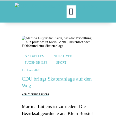
MOIN!
ABGEORDNETE
AKTUELLES
NORDAKTUELL
AKTUELLES
INITIATIVEN
THEMEN
JUGENDHILFE
SPORT
AUSSCHÜSSE
15. Juni 2020
KONTAKT
CDU bringt Skateranlage auf den
PRESSE
Weg
von Martina Lütjens
Martina Lütjens ist zufrieden. Die
Bezirksabgeordnete aus Klein Borstel