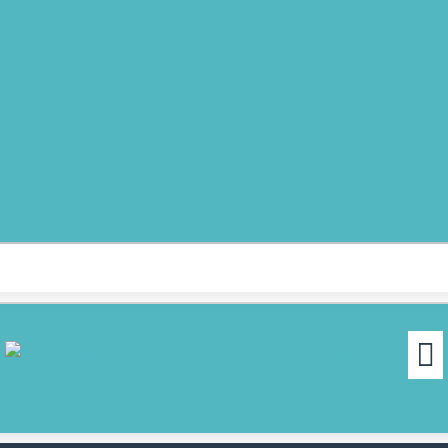
MOIN!
ABGEORDNETE
AKTUELLES
NORDAKTUELL
THEMEN
AUSSCHÜSSE
KONTAKT
PRESSE