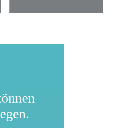
können
wegen.