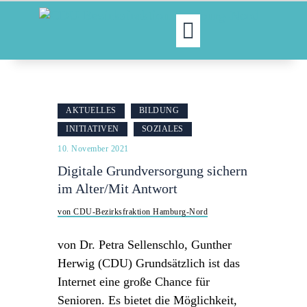
MOIN!
ABGEORDNETE
AKTUELLES
BILDUNG
AKTUELLES
INITIATIVEN
SOZIALES
NORDAKTUELL
10. November 2021
THEMEN
Digitale Grundversorgung sichern
AUSSCHÜSSE
im Alter/Mit Antwort
KONTAKT
von CDU-Bezirksfraktion Hamburg-Nord
PRESSE
von Dr. Petra Sellenschlo, Gunther
Herwig (CDU) Grundsätzlich ist das
Internet eine große Chance für
Senioren. Es bietet die Möglichkeit,