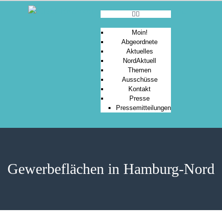
Moin!
Abgeordnete
Aktuelles
MOIN!
NordAktuell
Themen
ABGEORDNETE
Ausschüsse
AKTUELLES
Kontakt
Presse
NORDAKTUELL
Pressemitteilungen
THEMEN
AUSSCHÜSSE
KONTAKT
PRESSE
Gewerbeflächen in Hamburg-Nord