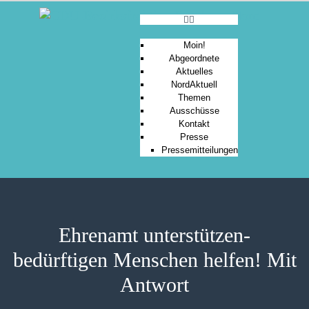
Moin!
Abgeordnete
Aktuelles
MOIN!
NordAktuell
Themen
ABGEORDNETE
Ausschüsse
AKTUELLES
Kontakt
Presse
NORDAKTUELL
Pressemitteilungen
THEMEN
AUSSCHÜSSE
KONTAKT
PRESSE
Ehrenamt unterstützen-
bedürftigen Menschen helfen! Mit
Antwort