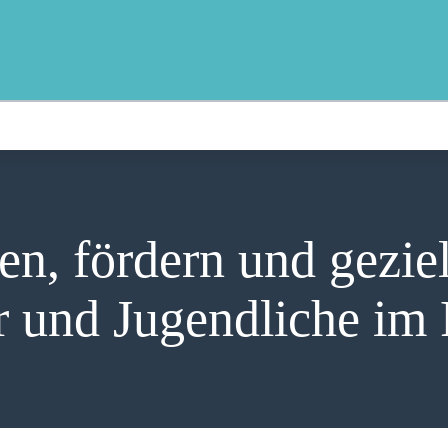
MOIN!
ABGEORDNETE
AKTUELLES
NORDAKTUELL
THEMEN
n, fördern und geziel
AUSSCHÜSSE
 und Jugendliche im
KONTAKT
PRESSE