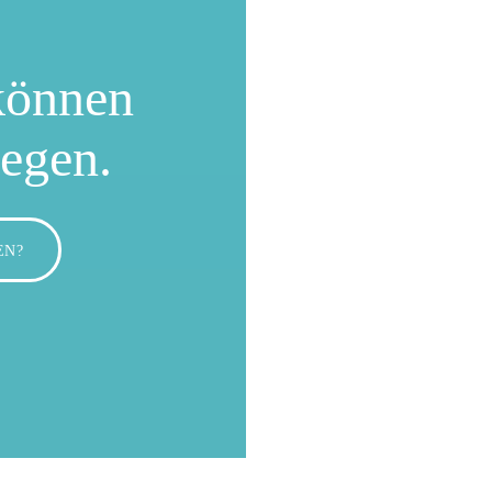
können
wegen.
EN?