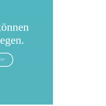
können
wegen.
EN?