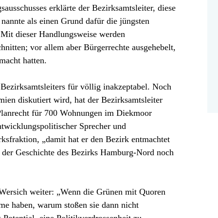
sausschusses erklärte der Bezirksamtsleiter, diese
annte als einen Grund dafür die jüngsten
 Mit dieser Handlungsweise werden
nitten; vor allem aber Bürgerrechte ausgehebelt,
emacht hatten.
ezirksamtsleiters für völlig inakzeptabel. Noch
ien diskutiert wird, hat der Bezirksamtsleiter
 Planrecht für 700 Wohnungen im Diekmoor
ntwicklungspolitischer Sprecher und
rksfraktion, „damit hat er den Bezirk entmachtet
in der Geschichte des Bezirks Hamburg-Nord noch
ersich weiter: „Wenn die Grünen mit Quoren
me haben, warum stoßen sie dann nicht
Potential, eine Politikverdrossenheit zu