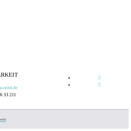
ARKEIT
u-nord.de
16 33 211
weis