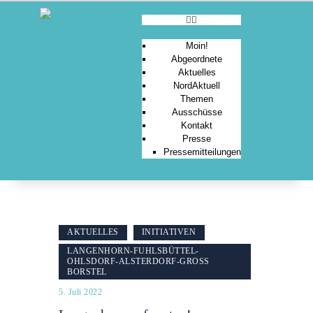
Moin!
Abgeordnete
Aktuelles
MOIN!
NordAktuell
Themen
ABGEORDNETE
Ausschüsse
AKTUELLES
Kontakt
Presse
NORDAKTUELL
Pressemitteilungen
THEMEN
AUSSCHÜSSE
KONTAKT
PRESSE
AKTUELLES
INITIATIVEN
LANGENHORN-FUHLSBÜTTEL-
OHLSDORF-ALSTERDORF-GROSS B
ORSTEL
5. Juli 2022