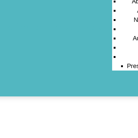
A
ESSE
N
A
Pre