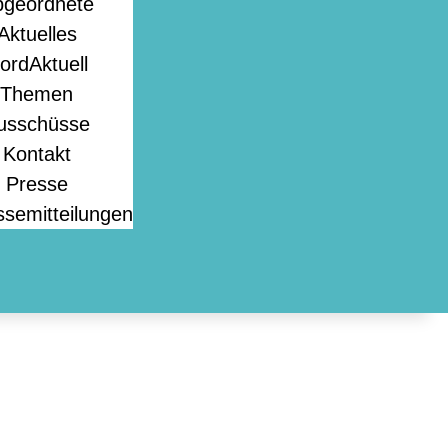
bgeordnete
Aktuelles
ordAktuell
Themen
usschüsse
Kontakt
Presse
ssemitteilungen