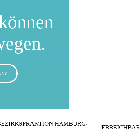
können
wegen.
EN?
BEZIRKSFRAKTION HAMBURG-
ERREICHBAR