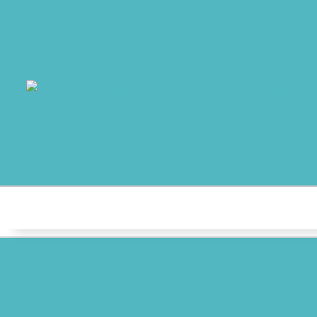
MO
AB
AK
NO
T
AU
K