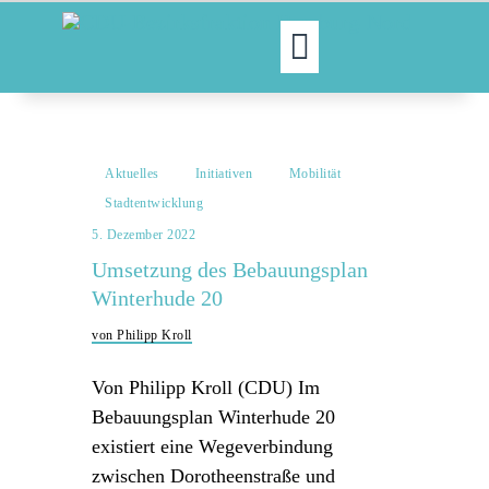
MOIN!
ABGEORDNETE
Aktuelles
Initiativen
Mobilität
AKTUELLES
Stadtentwicklung
NORDAKTUELL
5. Dezember 2022
THEMEN
Umsetzung des Bebauungsplan
AUSSCHÜSSE
Winterhude 20
KONTAKT
von Philipp Kroll
PRESSE
Von Philipp Kroll (CDU) Im
Bebauungsplan Winterhude 20
existiert eine Wegeverbindung
zwischen Dorotheenstraße und